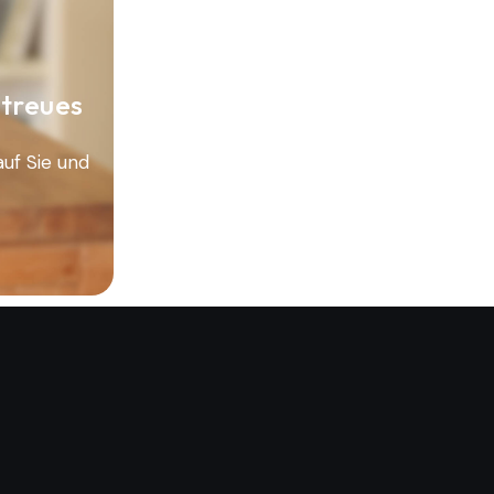
 treues
auf Sie und