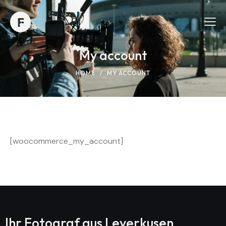
My account
HOME
MY ACCOUNT
[woocommerce_my_account]
Ihr Fotograf aus
Leverkusen