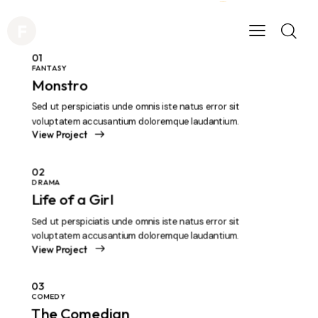
vies
U
01
FANTASY
Monstro
Sed ut perspiciatis unde omnis iste natus error sit
voluptatem accusantium doloremque laudantium.
View Project
02
DRAMA
Life of a Girl
Sed ut perspiciatis unde omnis iste natus error sit
voluptatem accusantium doloremque laudantium.
View Project
03
COMEDY
The Comedian